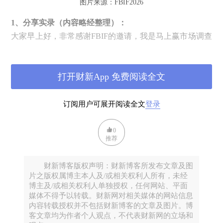
图片来源：FBIF2026
1、分享实录（内容略经整理）：
大家早上好，非常感谢FBIF的邀请，我是马上赢市场调查
创始人猴哥，今天，全国很多重要渠道的“选品官”们汇聚
于此，分享他们的选品逻辑。
打开财新App 免费阅读全文
精彩的分享开始前，马上赢想与诸位选品官看看在刚过去
的2026Q1，几百个产品类目中，哪些类目增长最快？
一个明确的好消息是，我们终于等到了“稳中向好”的局
订阅用户可展开阅读全文
登录
面：刚刚过去的一个季度，大类同步销售额正向增长的类
目数量终于超过了同比下滑的类目数量，总结起来不但
0
推荐
是“稳中向好”，而且还“大有可为”。
各大类整体：
财新博客版权声明：财新博客所发布文章及图
片之版权属博主本人及/或相关权利人所有，未经
博主及/或相关权利人单独授权，任何网站、平面
媒体不得予以转载。财新网对相关媒体的网站信息
内容转载授权并不包括财新博客的文章及图片。博
客文章均为作者个人观点，不代表财新网的立场和