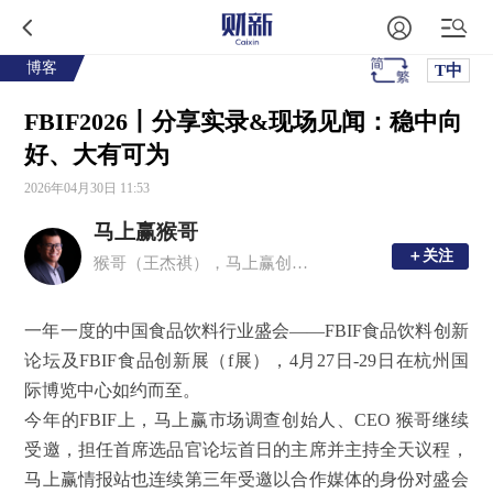
博客
T中
FBIF2026丨分享实录&现场见闻：稳中向
好、大有可为
2026年04月30日 11:53
马上赢猴哥
＋关注
＋关注
猴哥（王杰祺），马上赢创始人，清华大学本科、美国华盛顿大学硕士、长江商学院图灵计划首期班毕业。
一年一度的中国食品饮料行业盛会——FBIF食品饮料创新
论坛及FBIF食品创新展（f展），4月27日-29日在杭州国
际博览中心如约而至。
今年的FBIF上，马上赢市场调查创始人、CEO 猴哥继续
受邀，担任首席选品官论坛首日的主席并主持全天议程，
马上赢情报站也连续第三年受邀以合作媒体的身份对盛会