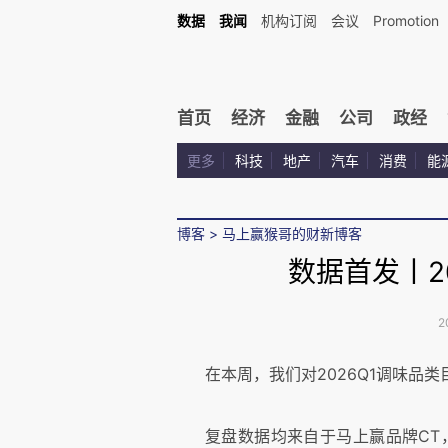
数据
我闻
机构订阅
会议
Promotion
首页
经济
金融
公司
政经
更多
科技
地产
汽车
消费
能
博客
>
马上赢猴哥的财新博客
数据首发丨2
2
在本周，我们对2026Q1调味品
复盘数据均来自于马上赢品牌CT，