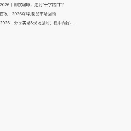
2026丨即饮咖啡，走到“十字路口”？
首发丨2026Q1乳制品市场回顾
FBIF2026丨分享实录&现场见闻：稳中向好、大有可为