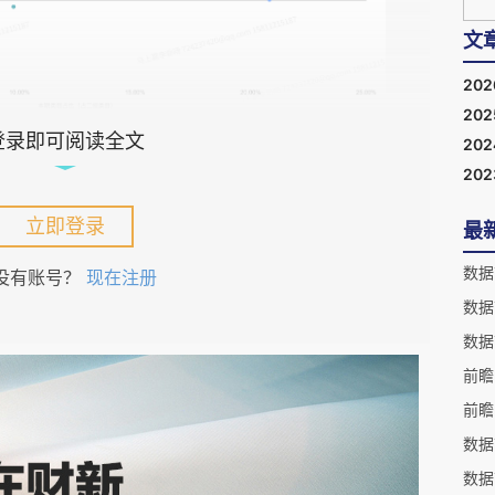
文
20
20
登录即可阅读全文
20
级类目）-2026Q1-MSY150均衡模型-销售额同比变动
20
立即登录
最
来看，酱油仍是占比最高的类目，占比超过20%；火锅
10%左右，构成第二梯队；提鲜粉、酱腌菜、醋等类目
没有账号？
现在注册
、花椒辣油、西式调味酱、豆豉等类目占比则相对较低，多
数据
数据
最为明显，销售额同比增长超过30%，但其规模仍然较
数据
保持较高增长；香辛料、复合调味料、火锅调料等中腰部
数据
风味、便捷化烹饪等方向上的需求仍较活跃。酱油虽然为