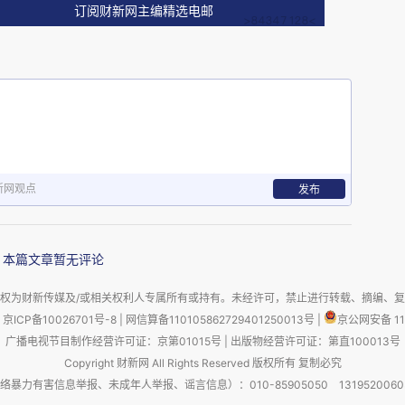
订阅财新网主编精选电邮
料、复合调味料、醋、蚝油类目均实现占比与销售额同比
.24%，销售额同比增长3.47%，在重点类目中表现最
腌菜则呈现占比与销售额同比双降。其中，中式调味酱占
2.55%，是重点类目中下滑较明显的品类。提鲜粉同样出
同比基本持平，整体表现相对稳定。
新网观点
发布
同比小幅下降0.14%，但销售额同比微增0.35%，表
整体格局变化不大，但部分场景化的产品如火锅相关，以
本篇文章暂无评论
而中式传统佐餐调味品则面临一定增长压力。
权为财新传媒及/或相关权利人专属所有或持有。未经许可，禁止进行转载、摘编、
京ICP备10026701号-8
|
网信算备110105862729401250013号
|
京公网安备 11
广播电视节目制作经营许可证：京第01015号
|
出版物经营许可证：第直100013号
Copyright 财新网 All Rights Reserved 版权所有 复制必究
势，我们拉取了2024年4月-2026年3月，调味品类
害信息举报、未成年人举报、谣言信息）：010-85905050 13195200605 举报邮
。马上赢价格指数（WPI）以100为基准值，其数值上