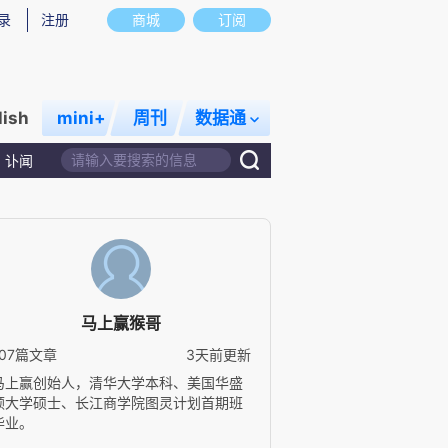
录
注册
商城
订阅
lish
mini+
周刊
数据通
讣闻
马上赢猴哥
107篇文章
3天前更新
马上赢创始人，清华大学本科、美国华盛
顿大学硕士、长江商学院图灵计划首期班
毕业。