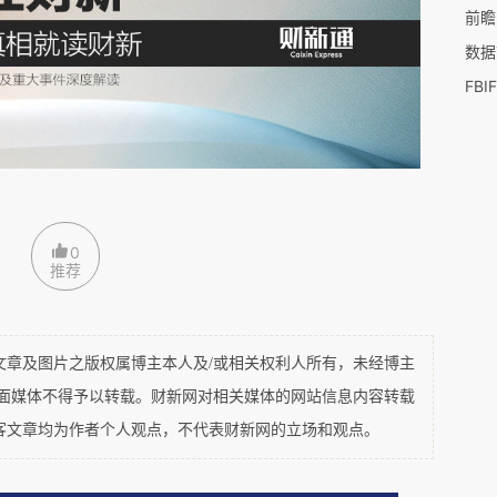
前瞻
基本为0与去年同期持平。相比之下，中式调味酱，酱腌
数据
下滑，或与消费者减盐减钠的健康消费潮流相关。
锅调料、中式调味酱、复合调味料、酱腌菜、提鲜粉、
类目进行增速与类目内情况的观察，以2026Q1重点类
场份额合计＞72%。
0
推荐
及图片之版权属博主本人及/或相关权利人所有，未经博主
平面媒体不得予以转载。财新网对相关媒体的网站信息内容转载
客文章均为作者个人观点，不代表财新网的立场和观点。