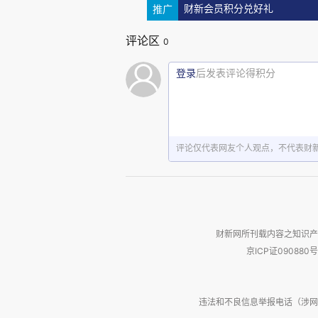
推广
财新会员积分兑好礼
从重点类目的表现来看，火锅调
评论区
0
双增长。其中，火锅调料占比同比增长0
登录
后发表评论得积分
为突出。相比之下，中式调味酱、酱
比同比下降0.36%，销售额同比下降
现小幅度的占比同比下滑，但销售额
评论仅代表网友个人观点，不代表财
酱油作为占比最高的重点类目，占比
现较为稳定。整体来看，调味品市场
及复合调味相关类目表现相对更好，
财新网所刊载内容之知识产
京ICP证090880号
马上赢价格指数（WPI）：
为了更好地分析类目价格的变动与走
违法和不良信息举报电话（涉网络暴力有
目整体及各重点类目的马上赢价格指数