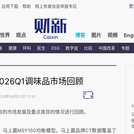
登
应用下载
帮助
网上有害信息举报专区
世界
观点
博客
图片
视频
Eng
源
健康
环科
民生
ESG
数字说
比较
中国改革
专题
026Q1调味品市场回顾
026年06月03日 11:32
类目的市场发展及重点类目的情况进行回顾。
马上赢MSY150均衡模型。马上赢品牌CT数据覆盖了