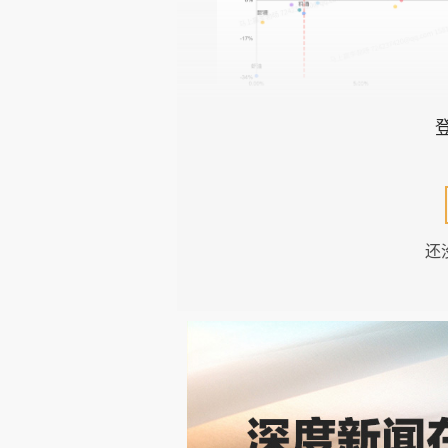
数据来源：马上赢品类洞察看板（三
从本季度调味品各类目销售额占比
调料、复合调味料、中式调味酱占比在
还
占比集中在5%-10%之间；而蚝油
数不足5%。
从销售额同比增速来看，鱼露增长
小，此外浓汤宝、花椒辣油等类目也
类目同样实现正增长，消费者在复合